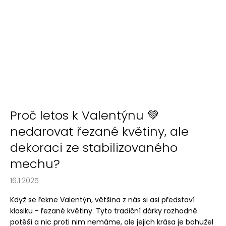
č
u
j
e
m
e
Proč letos k Valentýnu 💚
nedarovat řezané květiny, ale
dekoraci ze stabilizovaného
mechu?
16.1.2025
Když se řekne Valentýn, většina z nás si asi představí
klasiku - řezané květiny. Tyto tradiční dárky rozhodně
potěší a nic proti nim nemáme, ale jejich krása je bohužel