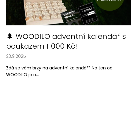
a
j
í
t
🌲 WOODILO adventní kalendář s
?
poukazem 1 000 Kč!
23.9.2025
Zdá se vám brzy na adventní kalendář? Na ten od
HLEDAT
WOODILO je n...
D
o
p
o
r
u