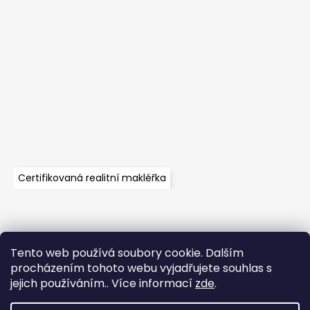
Certifikovaná realitní makléřka
Tento web používá soubory cookie. Dalším
Velkoobchod
Časté dotazy
Obchodní podmínky
procházením tohoto webu vyjadřujete souhlas s
Kontakt
Vzorník mechů
Mechové stěny a zakázková výroba
jejich používáním.. Více informací
zde
.