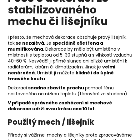
stabilizovaného
mechu či lišejníku
I přesto, že mechová dekorace obsahuje pravý lišejník,
tak
se nezalévá
. Je
speciálně ošetřena a
mumifikována
. Dekorace by měla být umístěna v
místnosti s teplotou od 5-30 stupňů a s vlhkostí vzduchu
40-60 %. Nesvědčí ji přímé slunce ani blízké umístění k
radiátorům, krbům či klimatizacím. Jinak je
velmi
nenáročná.
Umístit ji můžete
klidně i do úplně
tmavého koutu
.
Dekoraci
snadno zbavíte prachu
pomocí fénu
nastaveného na nízkou teplotu (fénování za studena).
V případě správného zacházení si m
echové
dekorace udrží svou krásu
cca 10 let.
Použitý mech / lišejník
Přírody si vážíme, mechy a lišejníky proto zpracováváme