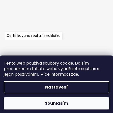
Certifikovaná realitní makléřka
Tento web používá soubory cookie. Dalším
Velkoobchod
Časté dotazy
Obchodní podmínky
procházením tohoto webu vyjadřujete souhlas s
Kontakt
Vzorník mechů
Mechové stěny a zakázková výroba
jejich používáním.. Více informací
zde
.
Nastavení
Vytvořil Shoptet
Copyright 2026
WOODILO moss s.r.o.
. Všechna práva
Souhlasím
vyhrazena.
Upravit nastavení cookies