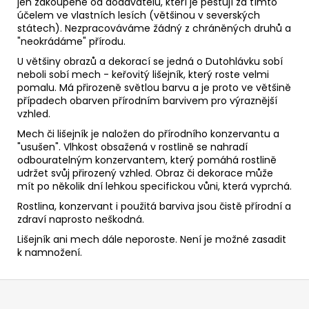
jen zakoupené od dodavatelů, kteří je pěstují za tímto
účelem ve vlastních lesích (většinou v severských
státech). Nezpracováváme žádný z chráněných druhů a
"neokrádáme" přírodu.
U většiny obrazů a dekorací se jedná o Dutohlávku sobí
neboli sobí mech - keřovitý lišejník, který roste velmi
pomalu. Má přirozeně světlou barvu a je proto ve většině
případech obarven přírodním barvivem pro výraznější
vzhled.
Mech či lišejník je naložen do přírodního konzervantu a
"usušen". Vlhkost obsažená v rostlině se nahradí
odbouratelným konzervantem, který pomáhá rostlině
udržet svůj přirozený vzhled. Obraz či dekorace může
mít po několik dní lehkou specifickou vůni, která vyprchá.
Rostlina, konzervant i použitá barviva jsou čistě přírodní a
zdraví naprosto neškodná.
Lišejník ani mech dále neporoste. Není je možné zasadit
k namnožení.
Z
á