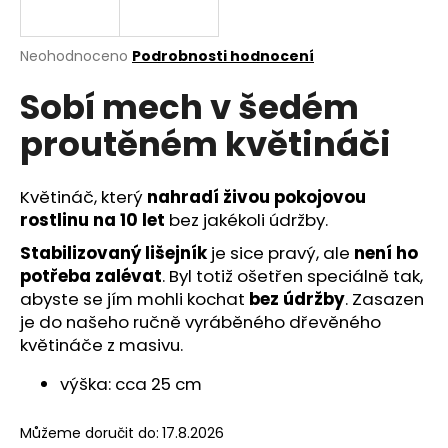
a
j
Průměrné
Neohodnoceno
Podrobnosti hodnocení
í
hodnocení
Sobí mech v šedém
produktu
t
je
?
proutěném květináči
0,0
z
5
hvězdiček.
Květináč, který
nahradí živou pokojovou
rostlinu na 10 let
bez jakékoli údržby.
HLEDAT
Stabilizovaný lišejník
je sice pravý, ale
není ho
potřeba zalévat
. Byl totiž ošetřen speciálně tak,
abyste se jím mohli kochat
bez údržby
. Zasazen
D
je do našeho ručně vyráběného dřevěného
o
květináče z masivu.
p
o
výška: cca 25 cm
r
u
Můžeme doručit do:
17.8.2026