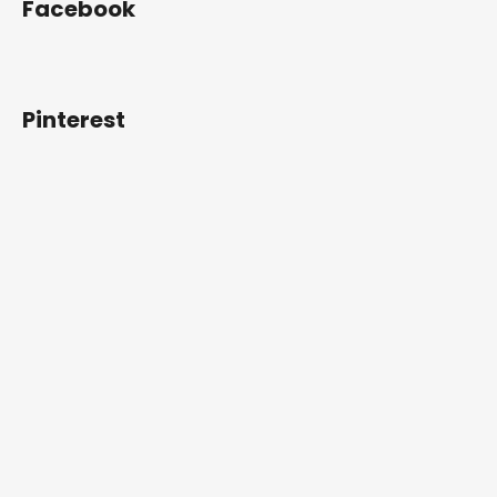
Facebook
p
a
t
í
Pinterest