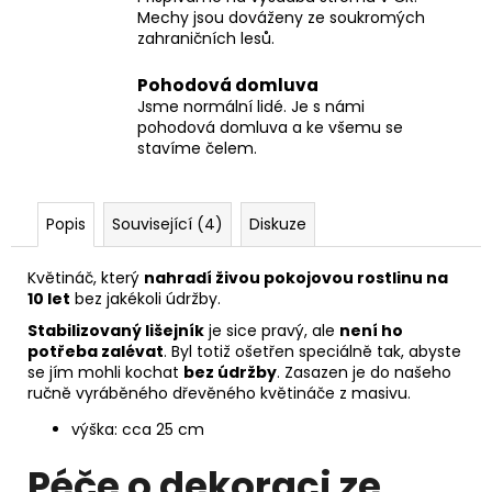
Mechy jsou dováženy ze soukromých
zahraničních lesů.
Pohodová domluva
Jsme normální lidé. Je s námi
pohodová domluva a ke všemu se
stavíme čelem.
Popis
Související (4)
Diskuze
Květináč, který
nahradí živou pokojovou rostlinu na
10 let
bez jakékoli údržby.
Stabilizovaný lišejník
je sice pravý, ale
není ho
potřeba zalévat
. Byl totiž ošetřen speciálně tak, abyste
se jím mohli kochat
bez údržby
. Zasazen je do našeho
ručně vyráběného dřevěného květináče z masivu.
výška: cca 25 cm
Péče o dekoraci ze