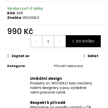
č
u
Výroba cca 1-2 týdny
j
Kód:
249
e
Značka:
WOODILO
m
e
990 Kč
Měrná
DO KOŠÍKU
cena:
Zeptat se
Sdílet
Kategorie
:
Přírodní dekorace
Unikátní design
Produkty zn. WOODILO byly navrženy
našimi designéry a jsou vyráběné
velmi precizně ručně.
Respekt k přírodě
Přispíváme na výsadbu stromů v ČR.